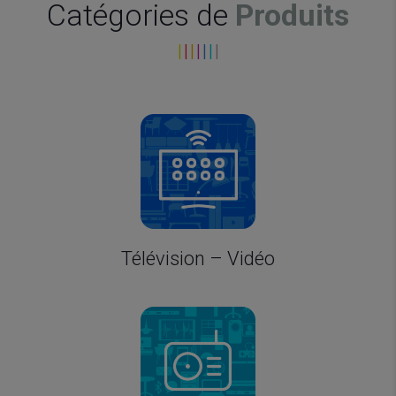
Catégories de
Produits
I
I
I
I
I
I
I
Télévision – Vidéo