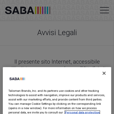
Avvisi Legali
Il presente sito Internet, accessibile
all’indirizzo
www.mysaba.eu
(“Sito”) è di
proprietà della società Talisman Brands,
Inc. d/b/a Established. (“Established.”), a
company incorporated under the laws of
Talisman Brands, Inc. and its partners use cookies and other tracking
technologies to assist with navigation, improve our products and services,
Delaware, United States of America, la cui
assist with our marketing efforts, and provide content from third parties.
sede legale si trova al numero 1013
You can manage Cookie Settings by clicking on the corresponding link
(opens in a new window). For more information on how we process
Centre Road, Suite 403-B, City of
personal data, we invite you to consult our
Personal data protection