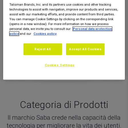
Talisman Brands, Inc. and its partners use cookies and other tracking
technologies to assist with navigation, improve our products and services,
A casa o in viaggio, il marchio Saba porta
assist with our marketing efforts, and provide content from third parties.
You can manage Cookie Settings by clicking on the corresponding link
passione e migliora la vita di tutti coloro
(opens in a new window). For more information on how we process
che utilizzano i suoi prodotti. Con la sua
personal data, we invite you to consult our
Personal data protection
policy
and our
Cookies policy
.
ampia gamma di prodotti, Saba offre ai
consumatori le ultime tecnologie,
Reject All
Accept All Cookies
consentendo loro di godere di
un’esperienza ottimale.
Cookies Settings
Categoria di Prodotti
Il marchio Saba crede nella capacità della
tecnologia per migliorare la vita dei utenti.