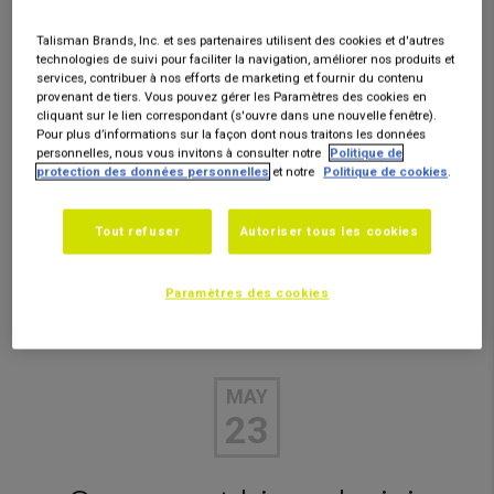
Talisman Brands, Inc. et ses partenaires utilisent des cookies et d'autres
technologies de suivi pour faciliter la navigation, améliorer nos produits et
services, contribuer à nos efforts de marketing et fournir du contenu
provenant de tiers. Vous pouvez gérer les Paramètres des cookies en
cliquant sur le lien correspondant (s'ouvre dans une nouvelle fenêtre).
Pour plus d’informations sur la façon dont nous traitons les données
personnelles, nous vous invitons à consulter notre
Politique de
protection des données personnelles
et notre
Politique de cookies
.
Tout refuser
Autoriser tous les cookies
Paramètres des cookies
I CONSEILS ET ENTRETIEN I
MAY
23