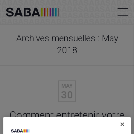
Archives mensuelles : May
2018
MAY
30
Comment entretenir votre
lave-vaisselle ?