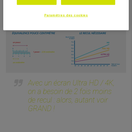
télévision en étant
seulement de 1,8
proche de l’écran.
mètres environ.
Paramètres des cookies
Avec un écran Ultra HD / 4K,
on a besoin de 2 fois moins
de recul : alors, autant voir
GRAND !